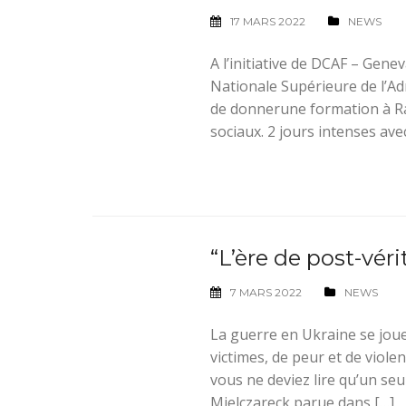
17 MARS 2022
NEWS
A l’initiative de DCAF – Gene
Nationale Supérieure de l’Ad
de donnerune formation à Ra
sociaux. 2 jours intenses av
“L’ère de post-véri
7 MARS 2022
NEWS
La guerre en Ukraine se joue 
victimes, de peur et de violenc
vous ne deviez lire qu’un seul 
Mielczareck parue dans […]