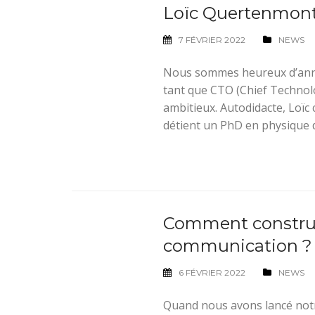
Loïc Quertenmont
7 FÉVRIER 2022
NEWS
Nous sommes heureux d’anno
tant que CTO (Chief Technol
ambitieux. Autodidacte, Loïc c
détient un PhD en physique d
Comment construi
communication ?
6 FÉVRIER 2022
NEWS
Quand nous avons lancé notr