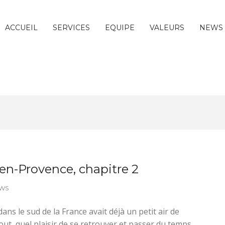
ACCUEIL
SERVICES
EQUIPE
VALEURS
NEWS
-en-Provence, chapitre 2
WS
dans le sud de la France avait déjà un petit air de
out, quel plaisir de se retrouver et passer du temps