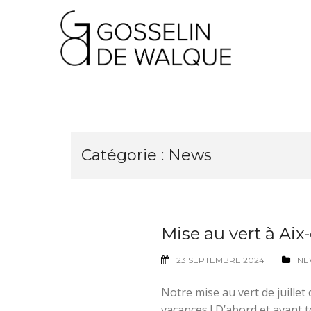
Skip
to
content
Catégorie :
News
Mise au vert à Aix
23 SEPTEMBRE 2024
NE
Notre mise au vert de juillet 
vacances ! D’abord et avant t